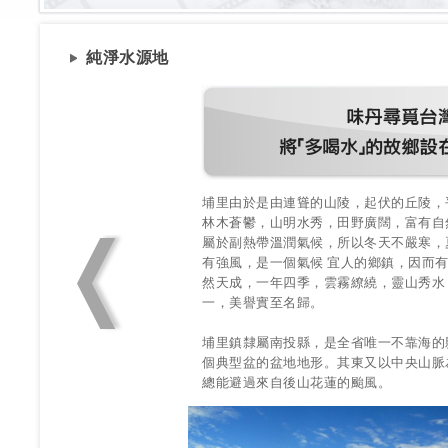
純淨水源地
0天，但是只要我們兩
埔里由於是由連聳的山陵，起伏的丘陵，
渴，要是流失到
林木蒼鬱，山明水秀，田野廣闊，富有自
屬於副熱帶溫潤氣候，所以冬天不嚴寒，
有強風，是一個氣候 宜人的鄉鎮，因而
地下水的結果，使得
然天成，一年四季，雲霧繚繞，靈山秀水
、工業廢水任意注入
一，美譽實至名歸。
喝水之於我們，已經
埔里鎮隸屬南投縣，是全省唯一不靠海的
個典型盆的盆地地形。其東又以中央山脈
總能避過來自後山花蓮的颱風。