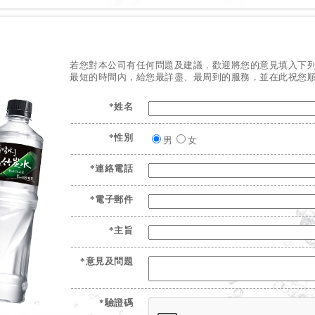
若您對本公司有任何問題及建議，歡迎將您的意見填入下
最短的時間內，給您最詳盡、最周到的服務，並在此祝您
*姓名
*性別
男
女
*連絡電話
*電子郵件
*主旨
*意見及問題
*驗證碼